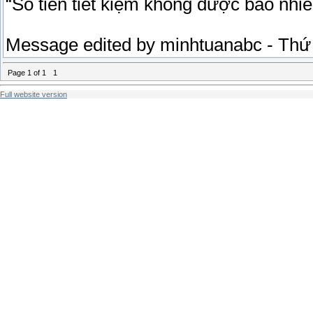
“Số tiền tiết kiệm không được bao nhiê
Message edited by
minhtuanabc
-
Thứ
Page
1
of
1
1
Full website version