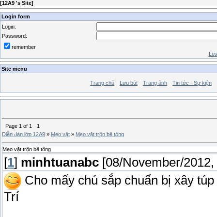
[
12A9 's Site
]
Login form
Login:
Password:
remember
Los
Site menu
Trang chủ
Lưu bút
Trang ảnh
Tin tức - Sự kiện
Page
1
of
1
1
Diễn đàn lớp 12A9
»
Mẹo vặt
»
Mẹo vặt trộn bê tông
Mẹo vặt trộn bê tông
[
1
]
minhtuanabc
[08/November/2012,
Cho mấy chú sắp chuẩn bị xây túp l
Trí