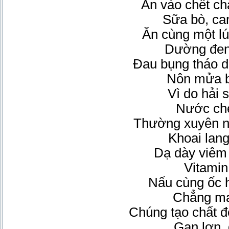
Ăn vào chết ch
Sữa bò, ca
Ăn cùng một lú
Dường đen
Đau bụng tháo d
Nôn mửa b
Vì do hải s
Nước chè
Thường xuyên nh
Khoai lan
Dạ dày viêm l
Vitamin
Nấu cùng ốc 
Chẳng may
Chúng tạo chất đ
Gan lơn, 