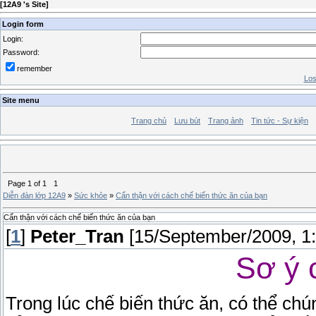
[
12A9 's Site
]
Login form
Login:
Password:
remember
Los
Site menu
Trang chủ
Lưu bút
Trang ảnh
Tin tức - Sự kiện
Page
1
of
1
1
Diễn đàn lớp 12A9
»
Sức khỏe
»
Cẩn thận với cách chế biến thức ăn của bạn
Cẩn thận với cách chế biến thức ăn của bạn
[
1
]
Peter_Tran
[15/September/2009, 1
Sơ ý 
Trong lúc chế biến thức ăn, có thể chú