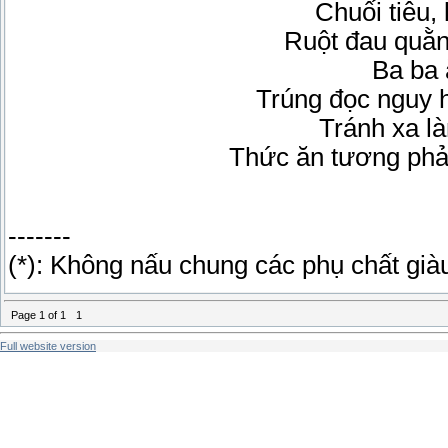
Chuối tiêu,
Ruột đau quằn
Ba ba 
Trúng đọc nguy 
Tránh xa l
Thức ăn tương phả
-------
(*): Không nấu chung các phụ chất giàu
Page
1
of
1
1
Full website version