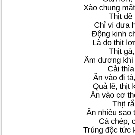
Xào chung mất 
Thịt dê
Chỉ vì dưa 
Động kinh c
Là do thịt l
Thịt gà,
Âm dương khí h
Cải thìa
Ăn vào đi t
Quả lê, thị
Ăn vào cơ th
Thịt rắ
Ăn nhiều sao t
Cá chép, 
Trúng độc tức 