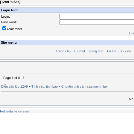
[
12A9 's Site
]
Login form
Login:
Password:
remember
Los
Site menu
Trang chủ
Lưu bút
Trang ảnh
Tin tức - Sự kiện
Page
1
of
0
1
Diễn đàn lớp 12A9
»
Tình yêu, tình báo
»
Chuyện tình cảm của memmber
No 
Full website version